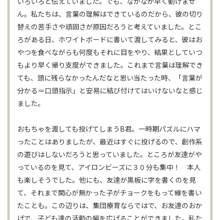
いろいろと伝えていました。でも、なかなか早く動けませ
ん。私たちは、言葉の理解はできているのだから、彼の切り
替えの苦手さや頑固さが原因だろうと考えていました。とこ
ろがある日、ホワイトボードに書いて渡してみると、彼はお
やつを食べながらも何度もそれに目をやり、結果としていつ
もより早く帰り支度ができました。これまで言葉は理解でき
ても、頭に残らなかったんだなと思い当たった時、「言葉が
分かる＝口頭指示」と安易に結び付けてはいけないなと感じ
ました。
おもちゃを渡しても投げてしまうB君。一時期パズルにハマ
ったことはありましたが、最近はすぐに投げるので、創作系
の遊びはしないだろうと思っていました。ところが友達がや
っているのを見て、アイロンビーズに３０分も集中！ 本人
も楽しそうでした。他にも、友達が黒板に字を書くのを見
て、それまで関心が無かった子がチョークをもって線を書い
たことも。この辺りは、集団療育ならではで、お友達のおか
げで、子ども達の活動の幅を広げることができました。私た